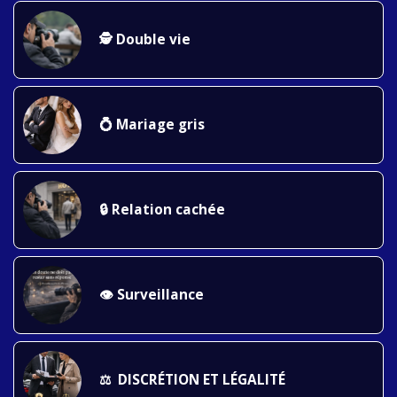
🕵️ Double vie
💍 Mariage gris
🔒 Relation cachée
👁️ Surveillance
⚖️  DISCRÉTION ET LÉGALITÉ